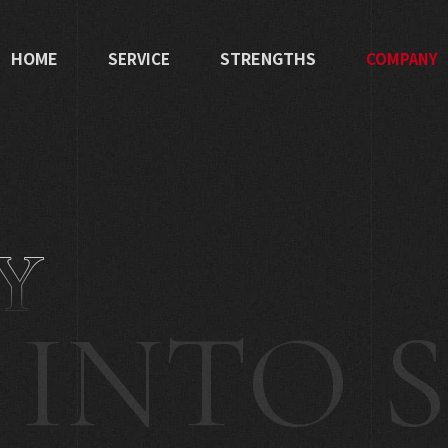
HOME
STRENGTHS
SERVICE
COMPANY
ITコンサルティング
代表
ERP
企業
システム開発
沿革
DX
メン
Y
会社
NTO ST